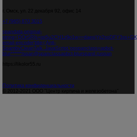
г. Омск, ул. 22 декабря 92, офис 14
+7 (965) 870 3015
spandata-original-
string='DOrSRls+jpi5u2CH1z9o1w==daesiYq2soDFY3ss+GXg
email-encoder'title='Anti-
SpambyCleanTalk..JavaScript.'oospanclass=apbct-
blur******/span@spanclassapbct-blurspanil.ruspan
https://likolor55.ru
Политика конфиденциальности
© 2012-2021 ООО "Центр кирпича и железобетона"