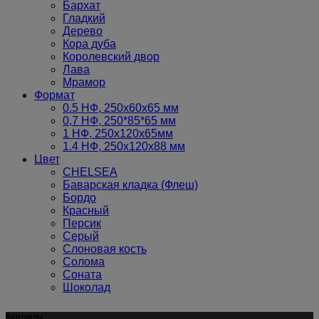
Бархат
Гладкий
Дерево
Кора дуба
Королевский двор
Лава
Мрамор
Формат
0.5 НФ, 250х60х65 мм
0,7 НФ, 250*85*65 мм
1 НФ, 250х120х65мм
1.4 НФ, 250х120х88 мм
Цвет
CHELSEA
Баварская кладка (Флеш)
Бордо
Красный
Персик
Серый
Слоновая кость
Солома
Соната
Шоколад
Контакты