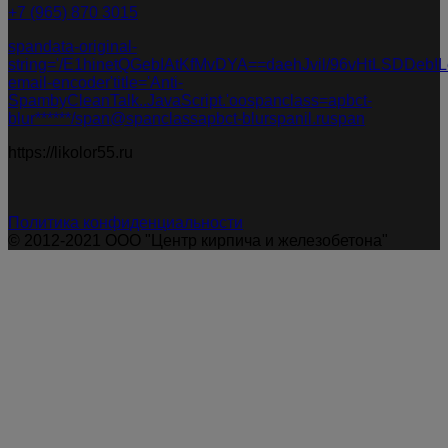
+7 (965) 870 3015
spandata-original-
string='/E1hinetQGebIAtKfMvDYA==daehJvil/96vHtLSDDeb
email-encoder'title='Anti-
SpambyCleanTalk..JavaScript.'oospanclass=apbct-
blur******/span@spanclassapbct-blurspanil.ruspan
https://likolor55.ru
Политика конфиденциальности
© 2012-2021 ООО "Центр кирпича и железобетона"